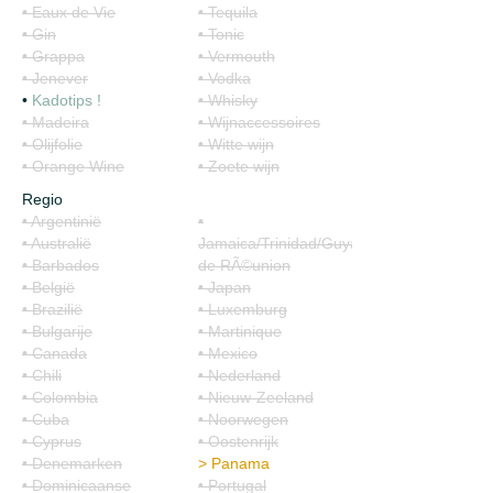
• Eaux de Vie
• Tequila
• Gin
• Tonic
• Grappa
• Vermouth
• Jenever
• Vodka
•
Kadotips !
• Whisky
• Madeira
• Wijnaccessoires
• Olijfolie
• Witte wijn
• Orange Wine
• Zoete wijn
Regio
• Argentinië
•
• Australië
Jamaica/Trinidad/Guyana/Ile
• Barbados
de RÃ©union
• België
• Japan
• Brazilië
• Luxemburg
• Bulgarije
• Martinique
• Canada
• Mexico
• Chili
• Nederland
• Colombia
• Nieuw-Zeeland
• Cuba
• Noorwegen
• Cyprus
• Oostenrijk
• Denemarken
>
Panama
• Dominicaanse
• Portugal