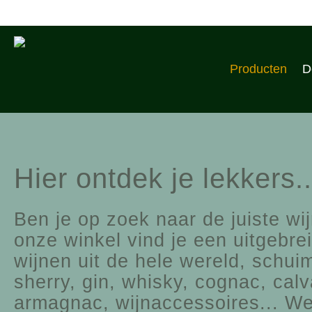
Producten
D
Hier ontdek je lekkers..
Ben je op zoek naar de juiste wijn
onze winkel vind je een uitgebr
wijnen uit de hele wereld, schuim
sherry, gin, whisky, cognac, cal
armagnac, wijnaccessoires... We 