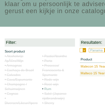
klaar om u persoonlijk te advise
gerust een kijkje in onze catalog
Filter:
Resultaten:
x
Panama
Soort product
• Alcoholvrije
• Pastis/Absinthe
Product
ApÃ©ro/Wijn
• Porto
• Armagnac
• Prosecco/
Malecon 15 Year
• Cachaça do Brazil
Franciacorta &
Malteco 15 Yea
• Calvados
Spumante
• Cava/Espumante
• Rode wijn
• Champagne /
• Rosé wijn
Schuimwijnen
•
Rum
• Cognac
• Saké (Japanse
•
rijstbrandewijn)
Diversen/Likeur/Apero/Siropen
• Sherry