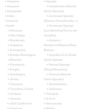
• Guyana
• Spanje
• Guyana
• Catalunya (Noord
• Hongarije
Oost Spanje)
• India
• Centraal Spanje
• Ireland
(Duero,Toro,Rueda...)
• Italië
• Centraal Spanje
• Abruzzo
(La Mancha/Tierra de
• Alto Adige
Castilla)
• Basilicata
• Galicia /
• Calabria
MonterreRibeiro/Rias
• Campania
Baixas
• Emilia-Romagna
• Jumillia D.O./Zuid
• Marche
Oost Spanje
• Piemonte
• Noord Spanje
• Puglia
(Rioja/Navarra)
• Sardegna
• Priorat (Noord
• Sicilia
Oost Spanje)
• Toscana
• Somontano
• Trentino / Friuli
• Valencia
• Umbria
• Trinidad
• Veneto
• U.S.A.
• USA Californië
• Venezuela
• Vietnam
• Wales