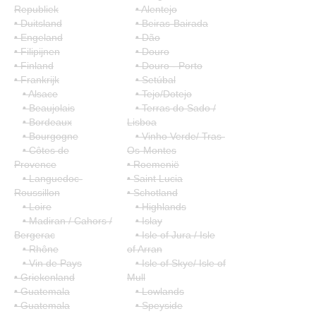
Republiek
• Alentejo
• Duitsland
• Beiras-Bairada
• Engeland
• Dão
• Filipijnen
• Douro
• Finland
• Douro - Porto
• Frankrijk
• Setúbal
• Alsace
• Tejo/Dotejo
• Beaujolais
• Terras do Sado /
• Bordeaux
Lisboa
• Bourgogne
• Vinho Verde/ Tras-
• Côtes de
Os-Montes
Provence
• Roemenië
• Languedoc-
• Saint Lucia
Roussillon
• Schotland
• Loire
• Highlands
• Madiran / Cahors /
• Islay
Bergerac
• Isle of Jura / Isle
• Rhône
of Arran
• Vin de Pays
• Isle of Skye/ Isle of
• Griekenland
Mull
• Guatemala
• Lowlands
• Guatemala
• Speyside