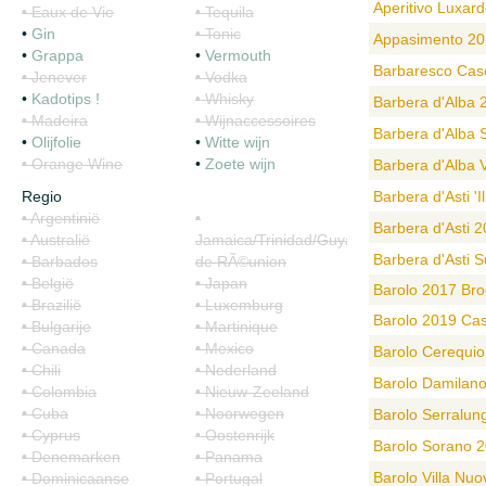
Aperitivo Luxard
• Eaux de Vie
• Tequila
•
Gin
• Tonic
Appasimento 20
•
Grappa
•
Vermouth
Barbaresco Cas
• Jenever
• Vodka
•
Kadotips !
• Whisky
Barbera d'Alba 
• Madeira
• Wijnaccessoires
Barbera d'Alba
•
Olijfolie
•
Witte wijn
• Orange Wine
•
Zoete wijn
Barbera d'Alba V
Regio
Barbera d'Asti '
• Argentinië
•
Barbera d'Asti 2
• Australië
Jamaica/Trinidad/Guyana/Ile
Barbera d'Asti S
• Barbados
de RÃ©union
• België
• Japan
Barolo 2017 Brog
• Brazilië
• Luxemburg
Barolo 2019 Cas
• Bulgarije
• Martinique
• Canada
• Mexico
Barolo Cerequio
• Chili
• Nederland
Barolo Damilan
• Colombia
• Nieuw-Zeeland
• Cuba
• Noorwegen
Barolo Serralu
• Cyprus
• Oostenrijk
Barolo Sorano 2
• Denemarken
• Panama
Barolo Villa Nuo
• Dominicaanse
• Portugal