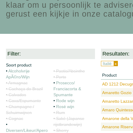
klaar om u persoonlijk te advise
gerust een kijkje in onze catalog
Filter:
Resultaten:
Italië
x
Soort product
•
Alcoholvrije
• Pastis/Absinthe
Product
ApÃ©ro/Wijn
• Porto
• Armagnac
•
Prosecco/
AD 1212 Decugn
• Cachaça do Brazil
Franciacorta &
Amaretto Gozio 
• Calvados
Spumante
• Cava/Espumante
•
Rode wijn
Amaretto Lazzar
• Champagne /
•
Rosé wijn
Amaro Quintesse
Schuimwijnen
• Rum
• Cognac
• Saké (Japanse
Amarone della V
•
rijstbrandewijn)
Amarone Riserva
Diversen/Likeur/Apero/Siropen
• Sherry