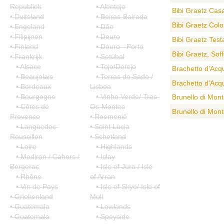
Republiek
• Alentejo
Bibi Graetz Ca
• Duitsland
• Beiras-Bairada
Bibi Graetz Col
• Engeland
• Dão
• Filipijnen
• Douro
Bibi Graetz Tes
• Finland
• Douro - Porto
Bibi Graetz, Sof
• Frankrijk
• Setúbal
• Alsace
• Tejo/Dotejo
Brachetto d'Acqu
• Beaujolais
• Terras do Sado /
Brachetto d'Acqu
• Bordeaux
Lisboa
• Bourgogne
• Vinho Verde/ Tras-
Brunello di Mont
• Côtes de
Os-Montes
Brunello di Mon
Provence
• Roemenië
• Languedoc-
• Saint Lucia
1
2
3
Roussillon
• Schotland
• Loire
• Highlands
• Madiran / Cahors /
• Islay
Bergerac
• Isle of Jura / Isle
• Rhône
of Arran
• Vin de Pays
• Isle of Skye/ Isle of
• Griekenland
Mull
• Guatemala
• Lowlands
• Guatemala
• Speyside