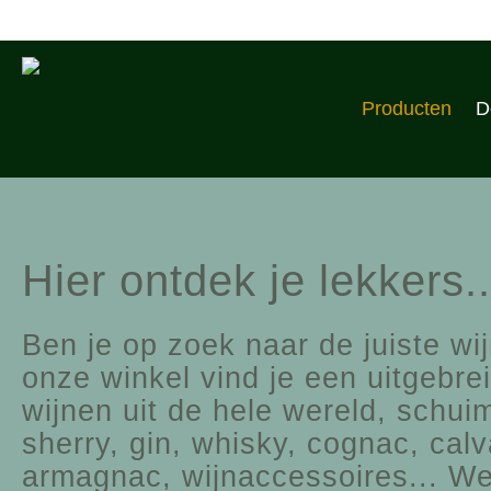
Producten
D
Hier ontdek je lekkers..
Ben je op zoek naar de juiste wijn
onze winkel vind je een uitgebr
wijnen uit de hele wereld, schuim
sherry, gin, whisky, cognac, cal
armagnac, wijnaccessoires... We 