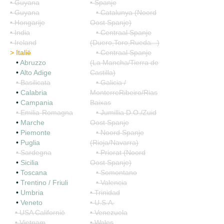
• Guyana
• Spanje
• Guyana
• Catalunya (Noord
• Hongarije
Oost Spanje)
• India
• Centraal Spanje
• Ireland
(Duero,Toro,Rueda...)
>
Italië
• Centraal Spanje
•
Abruzzo
(La Mancha/Tierra de
•
Alto Adige
Castilla)
• Basilicata
• Galicia /
•
Calabria
MonterreRibeiro/Rias
•
Campania
Baixas
• Emilia-Romagna
• Jumillia D.O./Zuid
•
Marche
Oost Spanje
•
Piemonte
• Noord Spanje
•
Puglia
(Rioja/Navarra)
• Sardegna
• Priorat (Noord
•
Sicilia
Oost Spanje)
•
Toscana
• Somontano
•
Trentino / Friuli
• Valencia
•
Umbria
• Trinidad
•
Veneto
• U.S.A.
• USA Californië
• Venezuela
• Vietnam
• Wales